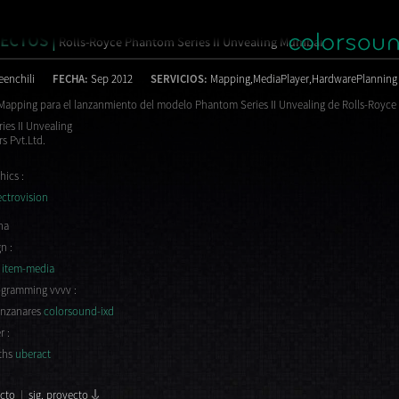
ECTOS |
Rolls-Royce Phantom Series II Unvealing Mumbai
eenchili
FECHA:
Sep 2012
SERVICIOS:
Mapping,MediaPlayer,HardwarePlanning
Mapping para el lanzanmiento del modelo Phantom Series II Unvealing de Rolls-Royce 
es II Unvealing
s Pvt.Ltd.
ics :
ectrovision
na
n :
o
item-media
gramming vvvv :
nzanares
colorsound-ixd
r :
iths
uberact
ecto
|
sig. proyecto