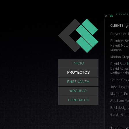
PROY
en
es
CLIENTE:
gr
Proyección 
Phantom Seri
Navnit Motor
Mumbai
Motion Graph
David Sala
l
INICIO
David Aviles
Radha Krish
PROYECTOS
Sound Desig
ENSEÑANZA
Jose Jurad
ARCHIVO
Mapping Pro
Abraham Ma
CONTACTO
Brief designe
Gareth Griff
ant. proy