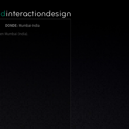
DONDE:
Mumbai-India
en Mumbai (India).