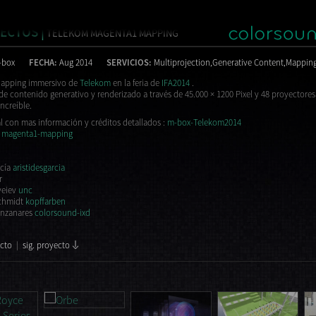
ECTOS |
TELEKOM MAGENTA1 MAPPING
-box
FECHA:
Aug 2014
SERVICIOS:
Multiprojection,Generative Content,Mappin
Mapping immersivo de
Telekom
en la feria de
IFA2014
.
e contenido generativo y renderizado a través de 45.000 × 1200 Pixel y 48 proyectore
ncreíble.
al con mas información y créditos detallados :
m-box-Telekom2014
:
magenta1-mapping
rcía
aristidesgarcia
r
veiev
unc
chmidt
kopffarben
nzanares
colorsound-ixd
ecto
|
sig. proyecto