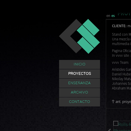
PROY
en
es
CLIENTE:
m
Stand con 
Una mezcla d
multimedia i
Pagina Ofici
In vvvv site 
vvvv Team:
INICIO
Arístides Ga
Daniel Hube
PROYECTOS
Nikolay Mat
Johannes S
ENSEÑANZA
Abraham Ma
ARCHIVO
ant. proy
CONTACTO