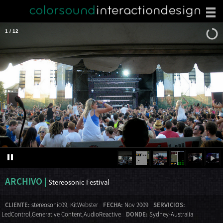
1
/
12
×
ARCHIVO |
Stereosonic Festival
CLIENTE:
stereosonic09
,
KitWebster
FECHA:
Nov 2009
SERVICIOS:
LedControl,Generative Content,AudioReactive
DONDE:
Sydney-Australia